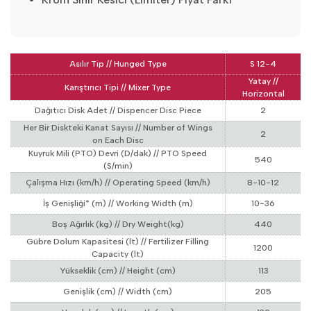
Asılır Tip // Hunged Type
S 12-4
Yatay //
Karıştırıcı Tipi // Mixer Type
Horizontal
Dağıtıcı Disk Adet // Dispencer Disc Piece
2
Her Bir Diskteki Kanat Sayısı // Number of Wings
2
on Each Disc
Kuyruk Mili (PTO) Devri (D/dak) // PTO Speed
540
(S/min)
Çalıșma Hızı (km/h) // Operating Speed (km/h)
8-10-12
İș Genișliği* (m) // Working Width (m)
10-36
Boș Ağırlık (kg) // Dry Weight(kg)
440
Gübre Dolum Kapasitesi (lt) // Fertilizer Filling
1200
Capacity (lt)
Yükseklik (cm) // Height (cm)
113
Genișlik (cm) // Width (cm)
205