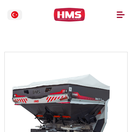
GERİ DÖN
Anasayfa
/
Ürünlerimiz
/
NoVo S 12