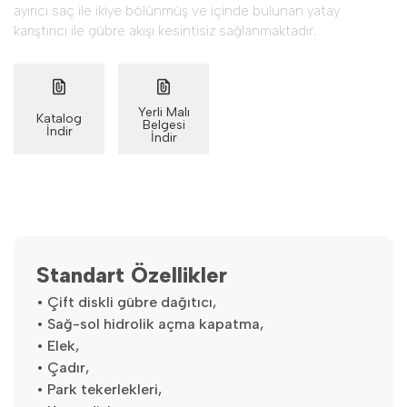
ayırıcı saç ile ikiye bölünmüş ve içinde bulunan yatay
karıştırıcı ile gübre akışı kesintisiz sağlanmaktadır.
Yerli Malı
Katalog
Belgesi
İndir
İndir
Standart Özellikler
• Çift diskli gübre dağıtıcı,
• Sağ-sol hidrolik açma kapatma,
• Elek,
• Çadır,
• Park tekerlekleri,