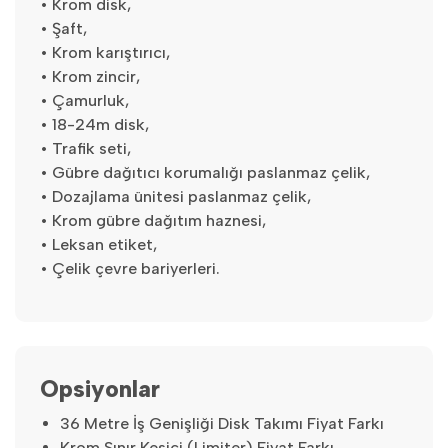
• Krom disk,
• Şaft,
• Krom karıştırıcı,
• Krom zincir,
• Çamurluk,
• 18-24m disk,
• Trafik seti,
• Gübre dağıtıcı korumalığı paslanmaz çelik,
• Dozajlama ünitesi paslanmaz çelik,
• Krom gübre dağıtım haznesi,
• Leksan etiket,
• Çelik çevre bariyerleri.
Opsiyonlar
36 Metre İş Genişliği Disk Takımı Fiyat Farkı
Krom Sınır Kesici (Limiter) Fiyat Farkı